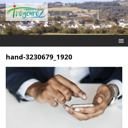
hand-3230679_1920