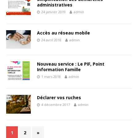
administratives
24 janvier 2019
admin
Accès au réseau mobile
24 avril 2018
admin
Nouveau service : Le PIF, Point
Information Famille
1 mars 2018
admin
Déclarer vos ruches
4 décembre 2017
admin
1
2
»