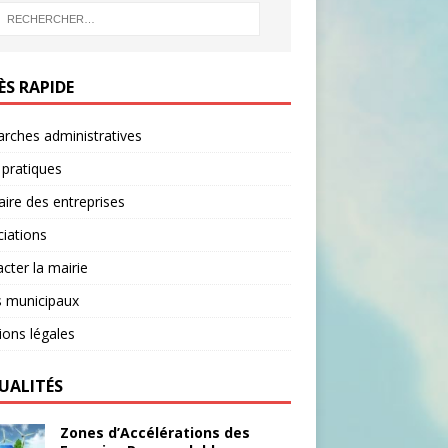
B
O
O
ÈS RAPIDE
K
rches administratives
 pratiques
ire des entreprises
iations
cter la mairie
s municipaux
ons légales
UALITÉS
Zones d’Accélérations des