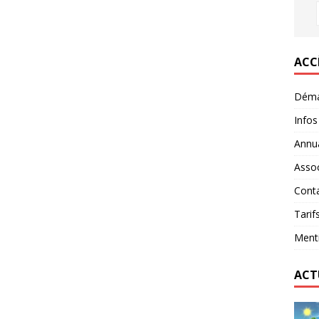
ACC
Déma
Infos
Annua
Assoc
Conta
Tarif
Menti
ACT