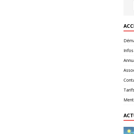
ACC
Déma
Infos
Annua
Assoc
Conta
Tarif
Menti
ACT