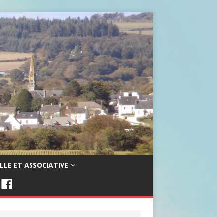
LLE ET ASSOCIATIVE
F
A
C
E