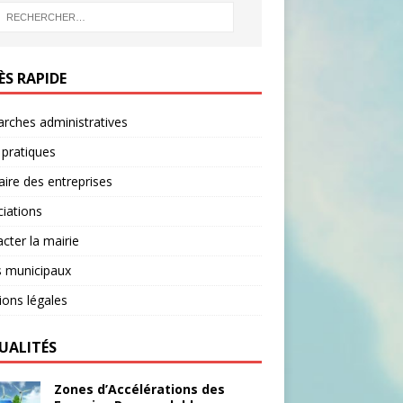
B
O
O
ÈS RAPIDE
K
rches administratives
 pratiques
ire des entreprises
iations
cter la mairie
s municipaux
ons légales
UALITÉS
Zones d’Accélérations des