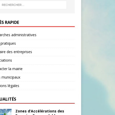
B
O
O
ÈS RAPIDE
K
rches administratives
 pratiques
ire des entreprises
iations
cter la mairie
s municipaux
ons légales
UALITÉS
Zones d’Accélérations des