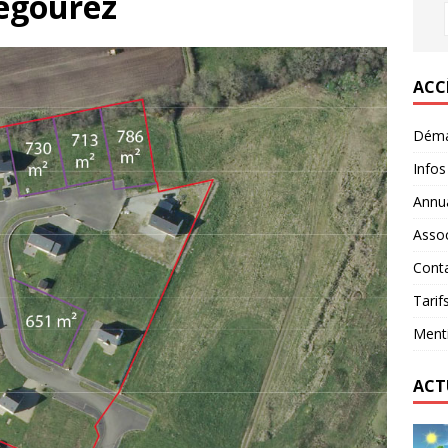
égourez
ACC
Déma
Infos
Annua
Assoc
Conta
Tarif
Menti
ACT