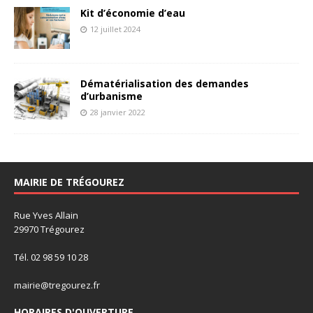
Kit d’économie d’eau
12 juillet 2024
Dématérialisation des demandes
d’urbanisme
28 janvier 2022
MAIRIE DE TRÉGOUREZ
Rue Yves Allain
29970 Trégourez
Tél. 02 98 59 10 28
mairie@tregourez.fr
HORAIRES D'OUVERTURE