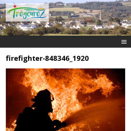
firefighter-848346_1920