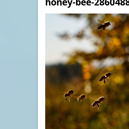
honey-bee-286048