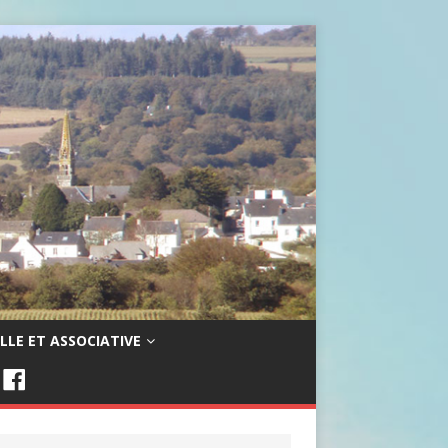
LLE ET ASSOCIATIVE
F
A
C
E