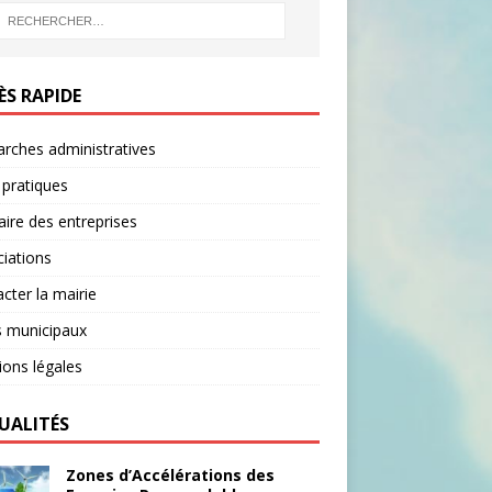
B
O
O
ÈS RAPIDE
K
rches administratives
 pratiques
ire des entreprises
iations
cter la mairie
s municipaux
ons légales
UALITÉS
Zones d’Accélérations des