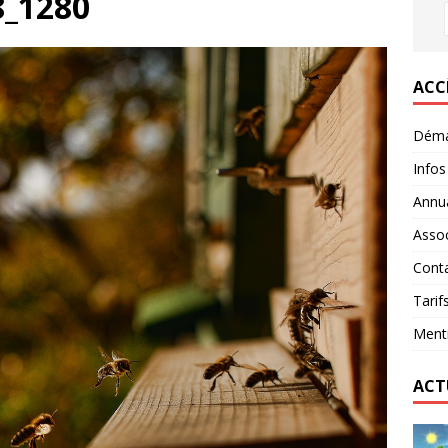
8_1280
ACC
Déma
Infos
Annua
Assoc
Conta
Tarif
Menti
ACT