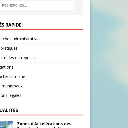
B
O
O
ÈS RAPIDE
K
rches administratives
 pratiques
ire des entreprises
iations
cter la mairie
s municipaux
ons légales
UALITÉS
Zones d’Accélérations des