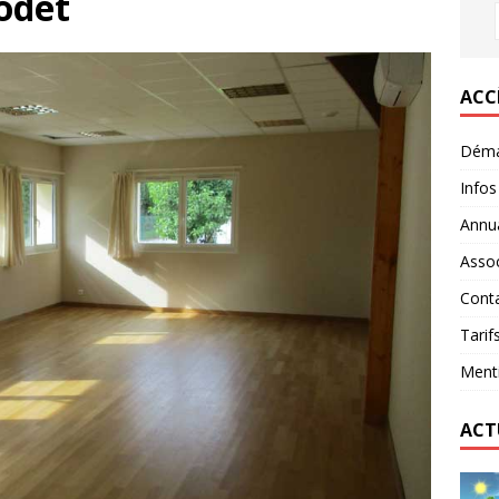
odet
ACC
Déma
Infos
Annua
Assoc
Conta
Tarif
Menti
ACT