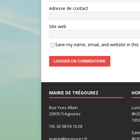
Adresse de contact
Site web
Save my name, email, and website in this
MAIRIE DE TRÉGOUREZ
HOR
Rue Yves Allain
Lund
29970 Trégourez
8h30
13h3
Tél. 02 98 59 10 28
Same
mairie@tregourez.fr
8h30