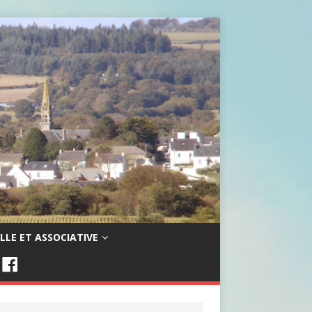
LLE ET ASSOCIATIVE
F
A
C
E